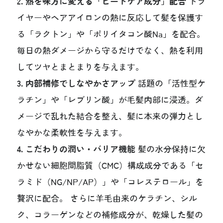
2. 熱を味方に変える「ヒートケア成分」配合
ドラ
イヤーやヘアアイロンの熱に反応して髪を保護す
る「ラクトン」や「ポリイタコン酸Na」を配合。
毎日の熱ダメージから守るだけでなく、熱を利用
してツヤとまとまりを与えます。
3. 内部補修でしなやかさアップ
話題の「活性型ケ
ラチン」や「レブリン酸」が毛髪内部に浸透。ダ
メージで乱れた結合を整え、髪に本来の弾力とし
なやかな柔軟性を与えます。
4. こだわりの潤い・バリア機能
髪の水分保持に欠
かせない細胞間脂質（CMC）構成成分である「セ
ラミド（NG/NP/AP）」や「コレステロール」を
贅沢に配合。 さらに羊毛由来のケラチン、シル
ク、コラーゲンなどの補修成分が、乾燥した髪の